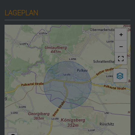
LAGEPLAN
+
−