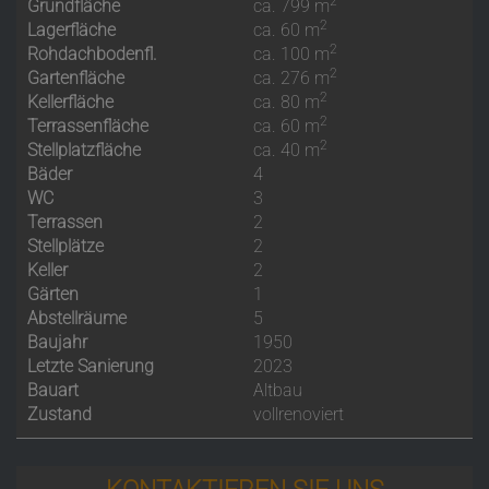
2
Grundfläche
ca. 799 m
2
Lagerfläche
ca. 60 m
2
Rohdachbodenfl.
ca. 100 m
2
Gartenfläche
ca. 276 m
2
Kellerfläche
ca. 80 m
2
Terrassenfläche
ca. 60 m
2
Stellplatzfläche
ca. 40 m
Bäder
4
WC
3
Terrassen
2
Stellplätze
2
Keller
2
Gärten
1
Abstellräume
5
Baujahr
1950
Letzte Sanierung
2023
Bauart
Altbau
Zustand
vollrenoviert