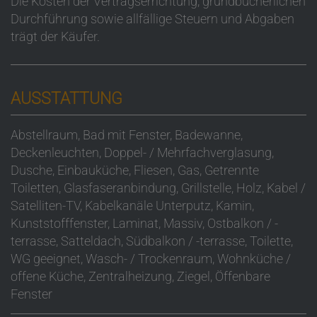
Die Kosten der Vertragserrichtung, grundbücherlichen
Durchführung sowie allfällige Steuern und Abgaben
trägt der Käufer.
AUSSTATTUNG
Abstellraum
Bad mit Fenster
Badewanne
Deckenleuchten
Doppel- / Mehrfachverglasung
Dusche
Einbauküche
Fliesen
Gas
Getrennte
Toiletten
Glasfaseranbindung
Grillstelle
Holz
Kabel /
Satelliten-TV
Kabelkanäle Unterputz
Kamin
Kunststofffenster
Laminat
Massiv
Ostbalkon / -
terrasse
Satteldach
Südbalkon / -terrasse
Toilette
WG geeignet
Wasch- / Trockenraum
Wohnküche /
offene Küche
Zentralheizung
Ziegel
Öffenbare
Fenster