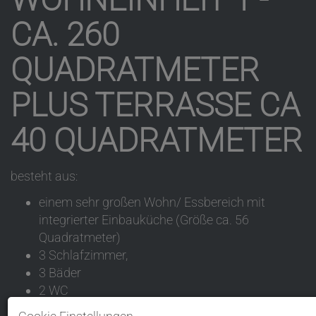
CA. 260
QUADRATMETER
PLUS TERRASSE CA
40 QUADRATMETER
besteht aus:
einem sehr großen Wohn/ Essbereich mit
integrierter Einbauküche (Größe ca. 56
Quadratmeter)
3 Schlafzimmer,
3 Bäder
2 WC
Flur,