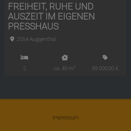
FREIHEIT, RUHE UND
AUSZEIT IM EIGENEN
PRESSHAUS
2054 Auggenthal
2
2
ca. 40 m
39.000,00 €
Impressum