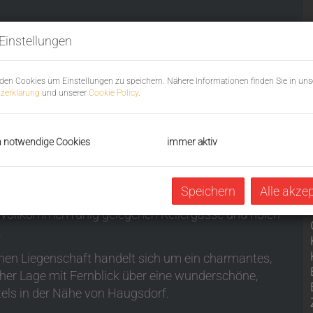
Einstellungen
den Cookies um Einstellungen zu speichern. Nähere Informationen finden Sie in uns
zerklärung
und unserer
Cookie Policy
.
h notwendige Cookies
immer aktiv
Speichern
Alle akze
er vollkommen ruhig gelegenen Kellergasse und holen
.
enen Liegenschaft handelt sich um ein charmantes,
scher Lage mit Fernblick über eine wunderschöne,
tels in der Nähe von Haugsdorf.