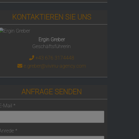
KONTAKTIEREN SIE UNS
Ergin Greber
Geschäftsführerin
+43 676 3174448
e.greber@vivinu-agency.com
ANFRAGE SENDEN
E-Mail
Anrede