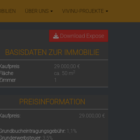
BILIEN
ÜBER UNS
VIVINU-PROJEKTE
Download Expose
BASISDATEN ZUR IMMOBILIE
Kaufpreis
29.000,00 €
2
Fläche
ca. 50 m
Zimmer
1
PREISINFORMATION
Kaufpreis:
29.000,00 €
Grundbucheintragungsgebühr:
1,1%
Grunderwerbsteuer:
3,5%