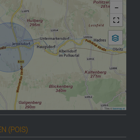
−
Tiles ©
basemap.at
 (POIS)