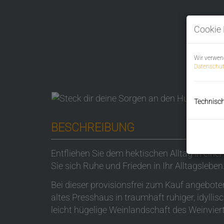
Cookie 
Wir verwen
Datenschut
Technisc
BESCHREIBUNG
Entfliehen Sie dem hektischen Alltag in ein
Sie sich Ruhe und Frieden in Ihr Alltagsleben
Bei dieser provisionsfrei zum Kauf angebot
altes Presshaus in traumhaft ruhiger, idylli
leicht hügelige Weinlandschaft des Weinvier