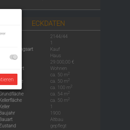
ECKDATEN
erer
Objektnr.
2144/44
Zimmer
1
Vermarktungsart
Kauf
Objektart
Haus
Kaufpreis
29.000,00 €
Nutzungsart
Wohnen
2
Fläche
ca. 50 m
ptieren
2
Wohnfläche
ca. 50 m
2
Nutzfläche
ca. 100 m
2
Grundfläche
ca. 54 m
2
Kellerfläche
ca. 50 m
Keller
1
Baujahr
1900
Bauart
Altbau
Zustand
gepflegt