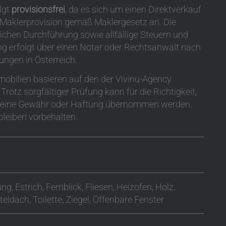
lgt
provisionsfrei
, da es sich um einen Direktverkauf
e Maklerprovision gemäß Maklergesetz an. Die
ichen Durchführung sowie allfällige Steuern und
ng erfolgt über einen Notar oder Rechtsanwalt nach
ungen in Österreich.
bilien basieren auf den der Vivinu-Agency
rotz sorgfältiger Prüfung kann für die Richtigkeit,
n keine Gewähr oder Haftung übernommen werden.
leiben vorbehalten.
ung
Estrich
Fernblick
Fliesen
Heizofen
Holz
teldach
Toilette
Ziegel
Öffenbare Fenster