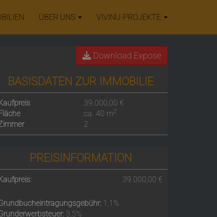
BILIEN
ÜBER UNS
VIVINU-PROJEKTE
Download Expose
BASISDATEN ZUR IMMOBILIE
Kaufpreis
39.000,00 €
2
Fläche
ca. 40 m
Zimmer
2
PREISINFORMATION
Kaufpreis:
39.000,00 €
Grundbucheintragungsgebühr:
1,1%
Grunderwerbsteuer:
3,5%