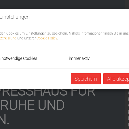
Einstellungen
den Cookies um Einstellungen zu speichern. Nähere Informationen finden Sie in uns
zerklärung
und unserer
Cookie Policy
.
h notwendige Cookies
immer aktiv
Speichern
Alle akze
PRESSHAUS FÜR
 RUHE UND
N.