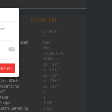
ECKDATEN
erer
Objektnr.
2144/41
Zimmer
2
Vermarktungsart
Kauf
Objektart
Haus
Kaufpreis
39.000,00 €
Nutzungsart
Wohnen
2
Fläche
ca. 40 m
ptieren
2
Wohnfläche
ca. 40 m
2
Nutzfläche
ca. 70 m
2
Grundfläche
ca. 25 m
2
Kellerfläche
ca. 30 m
WC
1
Keller
1
Baujahr
1960
Letzte Sanierung
2025