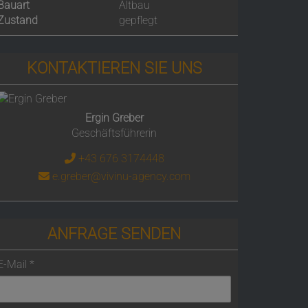
Bauart
Altbau
Zustand
gepflegt
KONTAKTIEREN SIE UNS
Ergin Greber
Geschäftsführerin
+43 676 3174448
e.greber@vivinu-agency.com
ANFRAGE SENDEN
E-Mail