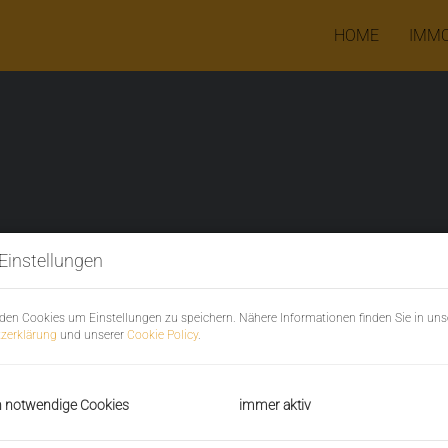
HOME
IMMO
Einstellungen
den Cookies um Einstellungen zu speichern. Nähere Informationen finden Sie in uns
zerklärung
und unserer
Cookie Policy
.
AKTUELLE HÄUSER
h notwendige Cookies
immer aktiv