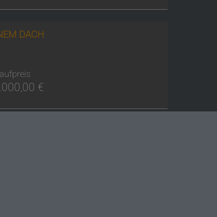
INEM DACH
aufpreis
.000,00 €
VIVINU-AGENCY GMBH
A-3741 Groß-Reipersdorf 30
Reinhard Greber