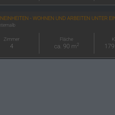
NEINHEITEN - WOHNEN UND ARBEITEN UNTER E
ternalb
Zimmer
Fläche
K
2
4
ca. 90 m
179