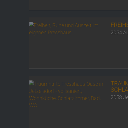
FREIH
2054 A
TRAUM
SCHLA
2053 Je