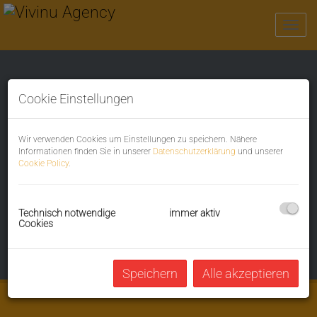
Navi
UNSERE
Cookie Einstellungen
AKTUELLEN
Wir verwenden Cookies um Einstellungen zu speichern. Nähere
Informationen finden Sie in unserer
Datenschutzerklärung
und unserer
PROJEKTE
Cookie Policy
.
Achtung: Projekte sind nur in "BUSINESS PREMIUM"
Technisch notwendige
immer aktiv
Cookies
verfügbar!
Speichern
Alle akzeptieren