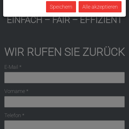
WIR BRINGEN ZUSAMMEN,
Speichern
Alle akzeptieren
WAS ZUSAMMEN GEHÖRT.
EINFACH – FAIR – EFFIZIENT
WIR RUFEN SIE ZURÜCK
E-Mail
Vorname
Telefon